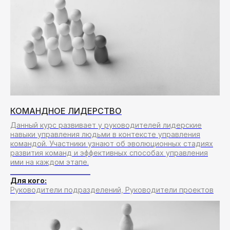
О компании
FORMA-FUTURO
МЫ ДЕЛАЕМ ТРЕНИНГИ
КОМАНДНОЕ ЛИДЕРСТВО
2009
120+
Данный курс развивает у руководителей лидерские
навыки управления людьми в контексте управления
командой. Участники узнают об эволюционных стадиях
год основания
проектов в год
развития команд и эффективных способах управления
ими на каждом этапе.
170+
93,6%
__________________________
Для кого:
Руководители подразделений, Руководители проектов
крупных международных
заказчиков оценили наши
и российских компаний
программы на «Отлично»
стали нашими клиентами