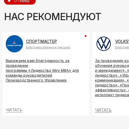
Москва, 3-й Хорошёвский
проезд, 1 стр 1 , офис 104, БЦ Бега
+7 (925) 720-63-63
СПОРТМАСТЕР
VOLK
Благодарственное письмо
Благода
Написать в мессенджер:
TELEGRAM
WHATSAPP
Выражаем вам благодарность за
За проведение к
проведение
обучения руково
программы «Лидерство Mini МВА» для
и менеджмент», 
По общим вопросам:
команды руководителей
лидерство», «Уп
OFFICE@FORMA-FUTURO.COM
Производственного Управления.
коммуникация», 
лидерство», «Пр
По вопросам проведения тренингов:
эффективность»,
интеллект лидер
T.KURATCH@FORMA-FUTURO.COM
ЧИТАТЬ
ЧИТАТЬ
Продукты и услуги
Онлайн-школа
О компании