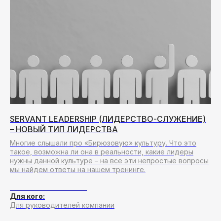
Более 20 лет опыта в сфере корпоративного
обучения. Все консультанты и эксперты
компании имеют реальный опыт работы
в крупных российских и зарубежных
компаниях.
ОПЫТ И НАДЕЖНОСТЬ
На каждую корпоративную программу
выделяем менеджера проекта, менеджера
тренера-методиста, дизайнера,
администратора
SERVANT LEADERSHIP (ЛИДЕРСТВО-СЛУЖЕНИЕ)
– НОВЫЙ ТИП ЛИДЕРСТВА
Многие слышали про «Бирюзовую» культуру. Что это
такое, возможна ли она в реальности, какие лидеры
нужны данной культуре – на все эти непростые вопросы
Команда
мы найдем ответы на нашем тренинге.
КОМАНДА
__________________________
ПРОФЕССИОНАЛОВ
Для кого:
Для руководителей компании
С РЕАЛЬНЫМ БИЗНЕС-