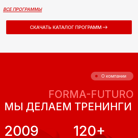
ОПЫТОМ
ВСЕ ПРОГРАММЫ
Наши бизнес-тренеры сертифицированы
ведущими международными компаниями.
СКАЧАТЬ КАТАЛОГ ПРОГРАММ
Клиенты
НАШИ КЛИЕНТЫ —