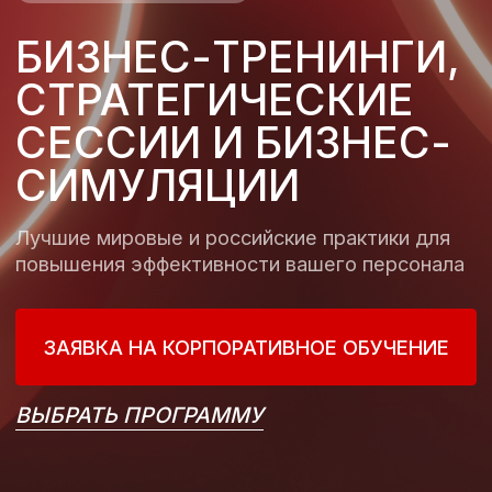
Лучшие мировые и российские практики для
повышения эффективности вашего персонала
ЗАЯВКА НА КОРПОРАТИВНОЕ ОБУЧЕНИЕ
ВЫБРАТЬ ПРОГРАММУ
Направления
ДЕЛАЕМ ВАШУ
КОМАНДУ
СИЛЬНЕЕ
Опираясь на наш многолетний опыт работы
с ведущими российскими и международными
компаниями предлагаем лучшее решение для
развития вашей команды, используя
разнообразные форматы обучения.