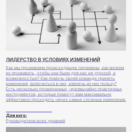
FORMA-FUTURO
ОЗНАЧАЕТ
ФОРМА
БУДУЩЕГО
Такое название мы выбрали не случайно.
Мы считаем, что развивая сотрудников
компаний и внедряя современные методы
ЛИДЕРСТВО В УСЛОВИЯХ ИЗМЕНЕНИЙ
управления мы, в том числе, формируем
будущее в котором все будем жить.
Как мы проживаем происходящие перемены, как можем
их проживать, чтобы они были для нас не угрозой, а
возможностью? Как помочь своей команде принять
РАЗРАБОТКА УНИКАЛЬНЫХ РЕШЕНИЙ
изменения, включиться в них, извлечь из них пользу?
Есть несколько проверенных, чрезвычайно практичных
Кроме стандартных программ мы предлагаем
инструментов, которые помогут вам максимально
разработку уникальных решений,
эффективно проходить через самые сложные изменения.
адаптированных под бизнес потребности
клиента
__________________________
Для кого:
Руководители всех уровней
КОМАНДА СОПРОВОЖДЕНИЯ
НА КАЖДЫЙ ПРОЕКТ